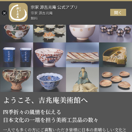
宗家 源吉兆庵 公式アプリ
開く
宗家 源吉兆庵
メニュー
無料
ようこそ、吉兆庵美術館へ
四季折々の風情を伝える
日本文化の一端を担う美術工芸品の数々
一人でも多くの方にご高覧いただき
皆様に日本の素晴らしい文化と