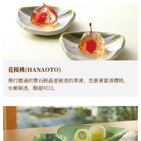
花桜桃(HANAOTO)
像打磨過的寶石般晶瑩剔透的果凍，包裹著蜜漬櫻桃，
水嫩剔透，酸甜可口。