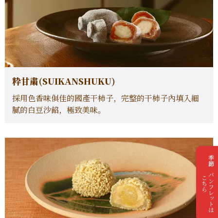
粋甘粛(SUIKANSHUKU)
採用色香味俱佳的國產干柿子，完整的干柿子內填入細
膩的白豆沙餡，極致美味。
季節のパンフレットは
こちら