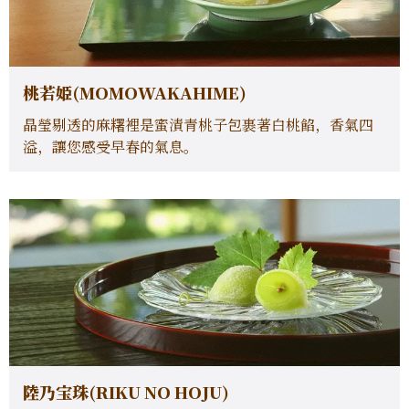
桃若姫(MOMOWAKAHIME)
晶瑩剔透的麻糬裡是蜜漬青桃子包裹著白桃餡，香氣四
溢，讓您感受早春的氣息。
陸乃宝珠(RIKU NO HOJU)