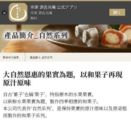
宗家 源吉兆庵 公式アプリ
開く
宗家 源吉兆庵
Menu
無料
產品簡介_自然系列
繁体中文首頁
產品簡介_自然系列
大自然恩惠的果實為題，以和果子再現
原汁原味
自古‘菓子’也稱‘果子’，特指樹木的水果果實。
以新鮮水果果實為題，製作四季相應的和果子。
本公司代表作‘自然系列’、是保持果實的原汁原味以及原姿態
而製作的和果子系列。