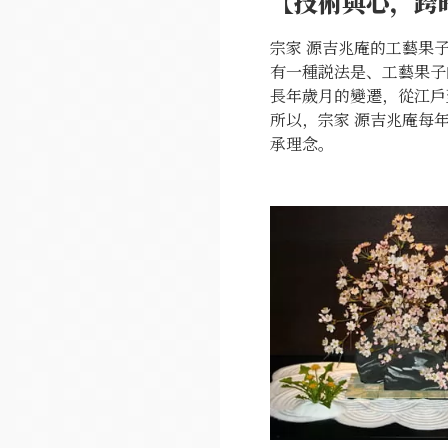
【技術與心，跨
宗家 源吉兆庵的工藝果
有一種説法是、工藝果子
長年歲月的變遷，從江戶
所以，宗家 源吉兆庵每
承理念。