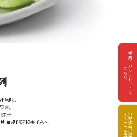
季節のパンフレットは
こちら
列
汁原味。
果果實。
和果子。
テーマ曲を再生
宗家源吉兆庵の
姿態而製作的和果子系列。