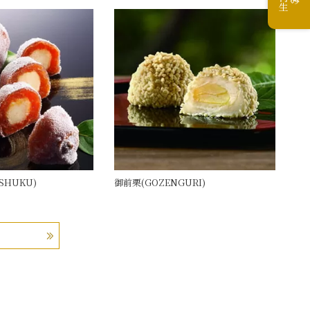
SHUKU)
御前栗(GOZENGURI)