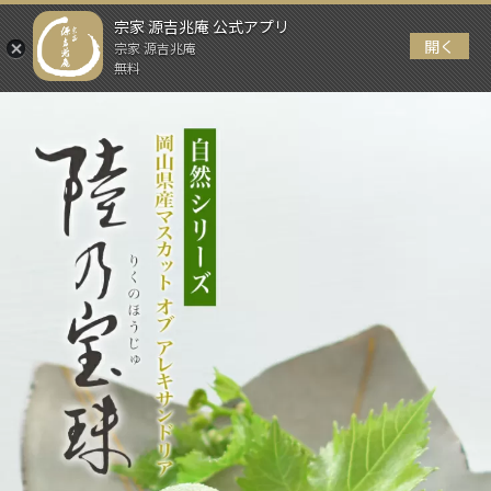
宗家 源吉兆庵 公式アプリ
開く
宗家 源吉兆庵
メニュー
無料