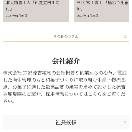
北大路魯山人「色変立田川向
三代 宮川香山 「極彩色孔雀
付」
炉」
2024年01月05日
2023年11月28日
その他のコラム
会社紹介
株式会社 宗家源吉兆庵の会社概要や創業からの沿革、
徹底
した衛生管理のもと和菓子づくりに取り組む生産・物流拠
点、
お菓子に適した最高品質の果実を求めて設立した源吉
兆庵農園のご紹介、採用情報についてはこちらをご覧くだ
さい。
社長挨拶