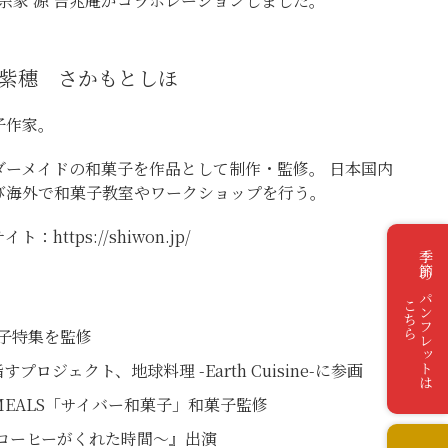
家 源 吉兆庵がコラボレーションしました。
紫穗 さかもとしほ
子作家。
ダーメイドの和菓子を作品として制作・監修。 日本国内
び海外で和菓子教室やワークショップを行う。
サイト：
https://shiwon.jp/
季節のパンフレットは
こちら
子特集を監修
ジェクト、地球料理 -Earth Cuisine-に参画
MEALS「サイバー和菓子」和菓子監修
～コーヒーがくれた時間～』出演