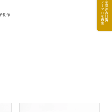
テーマ曲を再生
宗家源吉兆庵の
菓子制作