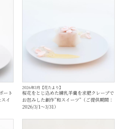
2026年3月【花たより】
ポート
桜花をとじ込めた練乳羊羹を求肥クレープで
たスイ
お包みした創作”和スイーツ”（ご提供期間：
2026/3/1～3/31）