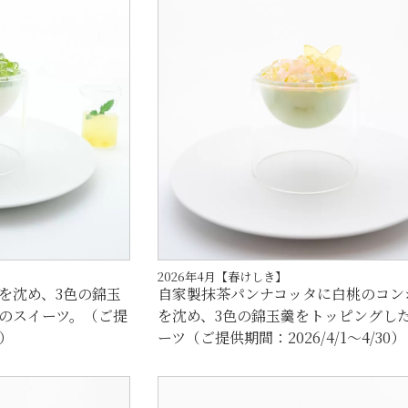
2026年4月【春けしき】
を沈め、3色の錦玉
自家製抹茶パンナコッタに白桃のコン
のスイーツ。（ご提
を沈め、3色の錦玉羹をトッピングし
1）
ーツ（ご提供期間：2026/4/1～4/30）