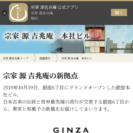
宗家 源吉兆庵 公式アプリ
開く
宗家 源吉兆庵
メニュー
無料
宗家 源 吉兆庵 本社ビル
宗家 源吉兆庵 トップ
店舗案内
宗家 源 吉兆庵 本社ビル
宗家 源 吉兆庵の新拠点
2019年10月19日、銀座6丁目にグランドオープンした銀座本
社ビル。
日本古来の伝統と世界最先端の流行が交差する銀座6丁目か
ら、果実と和菓子の新風をお届けしてまいります。