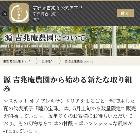
宗家 源吉兆庵 公式アプリ
開く
宗家 源吉兆庵
メニュー
無料
源 吉兆庵農園について
宗家 源吉兆庵 トップ
会社紹介
源 吉兆庵農園について
源 吉兆庵農園から始める新たな取り組
み
マスカット オブ アレキサンドリアをまるごと一粒使用した
夏の代表菓子「陸乃宝珠」は、5月上旬から数量限定で販売
を開始しています。毎年多くのお客様にお待ちいただいて
おり、その初物ならではの甘酸っぱいフレッシュな風味が
好まれています。