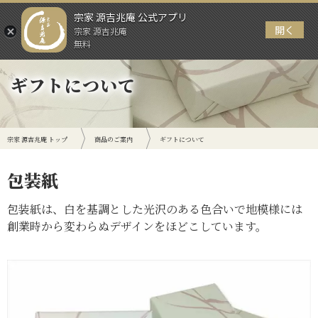
宗家 源吉兆庵 公式アプリ
開く
宗家 源吉兆庵
メニュー
無料
ギフトについて
宗家 源吉兆庵 トップ
商品のご案内
ギフトについて
包装紙
包装紙は、白を基調とした光沢のある色合いで地模様には
創業時から変わらぬデザインをほどこしています。