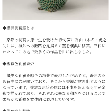
◆横浜眞葛窯とは
京都の眞葛ヶ原で生を受けた初代 宮川香山（本名：虎之
助）は、海外への販路を見据えて窯を横浜に移築。三代に
わたってこの地で数多くの作品を世に出しました。
◆極彩色孔雀香炉
優美な孔雀を緑色の釉薬で表現した作品です。香炉のた
め背中に穴が開いており、そこから香煙が吹き出すように
なっています。複雑な形状の尾には千本を超える羽毛が金
彩で描かれており、それぞれに異なる動きをつけることで
柔らかな質感を立体的に表現しています。