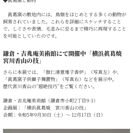
◆眞葛窯と動物
眞葛窯の敷地内には、鳥類をはじめとする多くの動物が
飼育されていました。これらを詳細にスケッチすること
で、しぐさや表情、毛並みに至るまで精巧に再現すること
を可能としていたのです。
鎌倉・吉兆庵美術館にて開催中「横浜眞葛焼
宮川香山の技」
さらに本展では、「倣仁清意雉子香炉」（写真左）や、
「眞葛窯子供獅子舞置物」（写真右）などを展示中。
歴代宮川香山の“超絶技巧”をご覧ください。
鎌倉・吉兆庵美術館（鎌倉市小町2丁目9-1）
企画展：「横浜眞葛焼 宮川香山の技」
会期：令和5年9月30日（土）～ 12月17日（日）