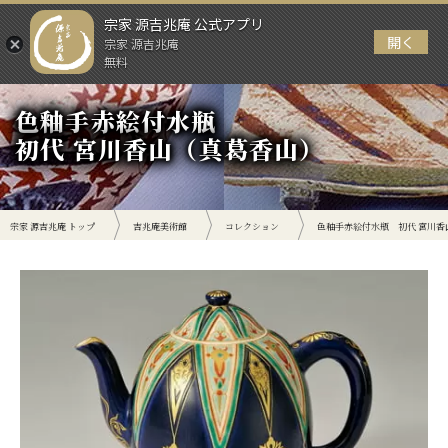
宗家 源吉兆庵 公式アプリ
開く
宗家 源吉兆庵
メニュー
無料
色釉手赤絵付水瓶
初代 宮川香山（真葛香山）
宗家 源吉兆庵 トップ
吉兆庵美術館
コレクション
色釉手赤絵付水瓶 初代 宮川香