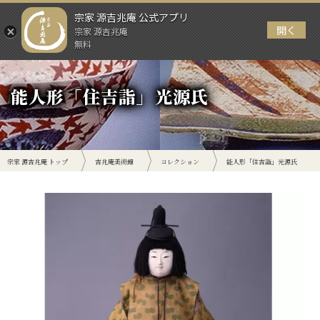
宗家 源吉兆庵 公式アプリ
開く
宗家 源吉兆庵
メニュー
無料
能人形「住吉詣」光源氏
宗家 源吉兆庵 トップ
吉兆庵美術館
コレクション
能人形「住吉詣」光源氏