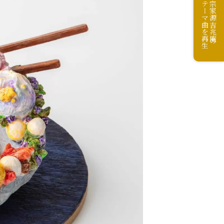
テーマ曲を再生
宗家源吉兆庵の