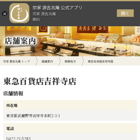
宗家 源吉兆庵 公式アプリ
開く
宗家 源吉兆庵
メニュー
無料
店舗案内
宗家 源吉兆庵 トップ
店舗案内
関東地方
東急百貨店吉祥寺店
東急百貨店吉祥寺店
店舗情報
所在地
東京都武蔵野市吉祥寺本町2-3-1
電話
0422-21-5283