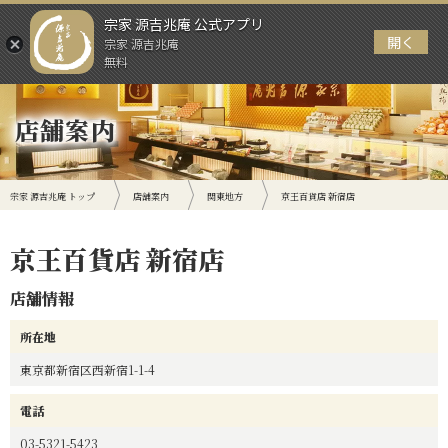
宗家 源吉兆庵 公式アプリ
開く
宗家 源吉兆庵
メニュー
無料
店舗案内
宗家 源吉兆庵 トップ
店舗案内
関東地方
京王百貨店 新宿店
京王百貨店 新宿店
店舗情報
所在地
東京都新宿区西新宿1-1-4
電話
03-5321-5423