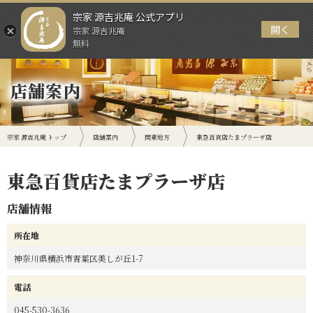
宗家 源吉兆庵 公式アプリ
開く
宗家 源吉兆庵
メニュー
無料
店舗案内
宗家 源吉兆庵 トップ
店舗案内
関東地方
東急百貨店たまプラーザ店
東急百貨店たまプラーザ店
店舗情報
所在地
神奈川県横浜市青葉区美しが丘1-7
電話
045-530-3636