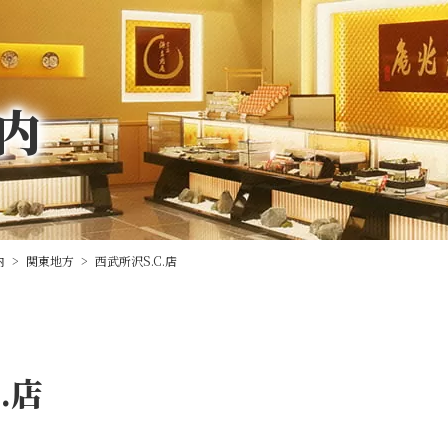
内
内
>
関東地方
>
西武所沢S.C.店
.店