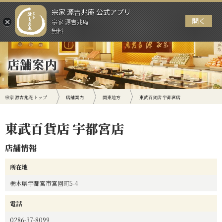
宗家 源吉兆庵 公式アプリ
開く
宗家 源吉兆庵
メニュー
無料
店舗案内
宗家 源吉兆庵 トップ
店舗案内
関東地方
東武百貨店 宇都宮店
東武百貨店 宇都宮店
店舗情報
所在地
栃木県宇都宮市宮園町5-4
電話
0286-37-8099