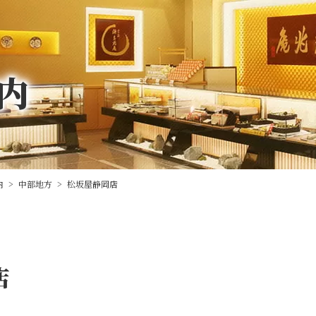
内
内
>
中部地方
>
松坂屋静岡店
店