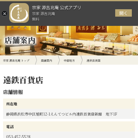
宗家 源吉兆庵 公式アプリ
開く
宗家 源吉兆庵
メニュー
無料
店舗案内
宗家 源吉兆庵 トップ
店舗案内
中部地方
遠鉄百貨店
遠鉄百貨店
店舗情報
所在地
静岡県浜松市中区旭町12-1えんてつビル内遠鉄百貨店新館 地下1F
電話
053-457-5528