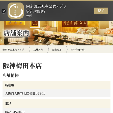
宗家 源吉兆庵 公式アプリ
開く
宗家 源吉兆庵
メニュー
無料
店舗案内
宗家 源吉兆庵 トップ
店舗案内
近畿地方
阪神梅田本店
阪神梅田本店
店舗情報
所在地
大阪府大阪市北区梅田1-13-13
電話
06-6345-0436