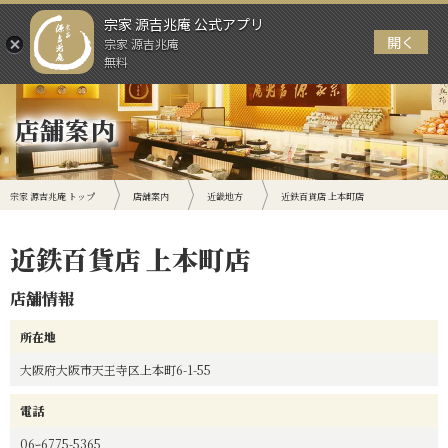
宗家 源吉兆庵 公式アプリ
開く
宗家 源吉兆庵
メニュー
無料
店舗案内
宗家 源吉兆庵 トップ
店舗案内
近畿地方
近鉄百貨店 上本町店
近鉄百貨店 上本町店
店舗情報
所在地
大阪府大阪市天王寺区上本町6-1-55
電話
06ｰ6775-5365