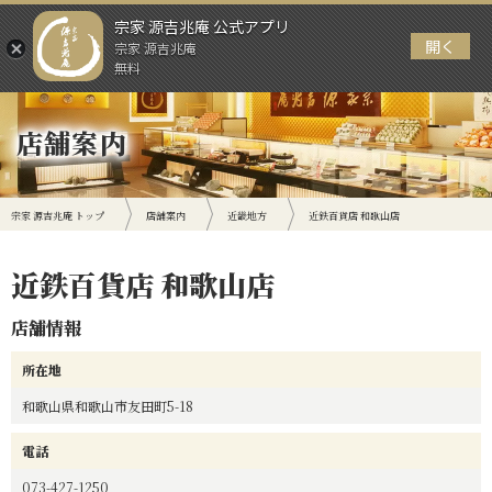
宗家 源吉兆庵 公式アプリ
開く
宗家 源吉兆庵
メニュー
無料
店舗案内
宗家 源吉兆庵 トップ
店舗案内
近畿地方
近鉄百貨店 和歌山店
近鉄百貨店 和歌山店
店舗情報
所在地
和歌山県和歌山市友田町5-18
電話
073-427-1250