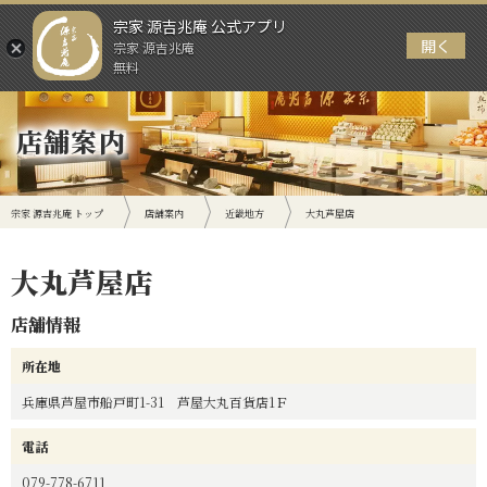
宗家 源吉兆庵 公式アプリ
開く
宗家 源吉兆庵
メニュー
無料
店舗案内
宗家 源吉兆庵 トップ
店舗案内
近畿地方
大丸芦屋店
大丸芦屋店
店舗情報
所在地
兵庫県芦屋市船戸町1-31 芦屋大丸百貨店1Ｆ
電話
079-778-6711