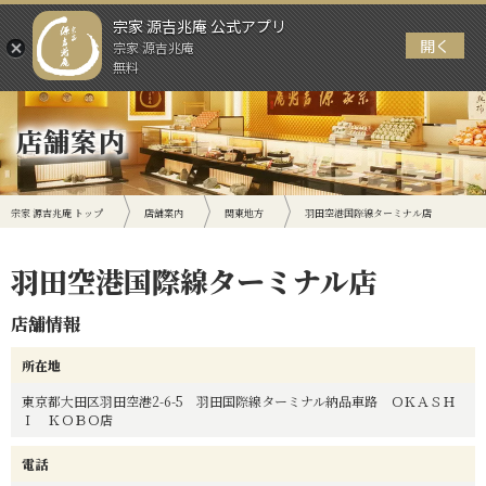
宗家 源吉兆庵 公式アプリ
開く
宗家 源吉兆庵
メニュー
無料
店舗案内
宗家 源吉兆庵 トップ
店舗案内
関東地方
羽田空港国際線ターミナル店
羽田空港国際線ターミナル店
店舗情報
所在地
東京都大田区羽田空港2-6-5 羽田国際線ターミナル納品車路 ＯＫＡＳＨ
Ｉ ＫＯＢＯ店
電話