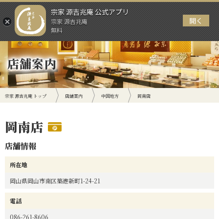
宗家 源吉兆庵 公式アプリ
開く
宗家 源吉兆庵
メニュー
無料
店舗案内
宗家 源吉兆庵 トップ
店舗案内
中国地方
岡南店
岡南店
店舗情報
所在地
岡山県岡山市南区築港新町1-24-21
電話
086-261-8606