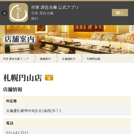
宗家 源吉兆庵 公式アプリ
開く
宗家 源吉兆庵
メニュー
無料
店舗案内
宗家 源吉兆庵 トップ
店舗案内
北海道地方
札幌円山店
札幌円山店
店舗情報
所在地
北海道札幌市中央区北1条西28-7-1
電話
011-641-1513