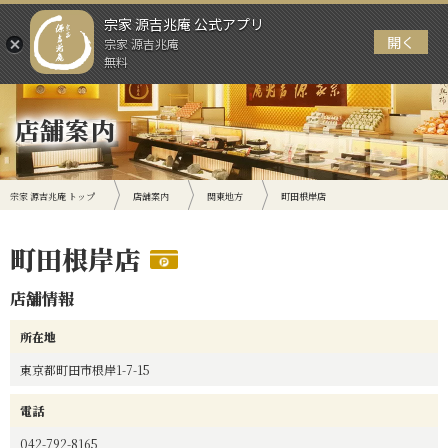
宗家 源吉兆庵 公式アプリ
開く
宗家 源吉兆庵
メニュー
無料
店舗案内
宗家 源吉兆庵 トップ
店舗案内
関東地方
町田根岸店
町田根岸店
店舗情報
所在地
東京都町田市根岸1-7-15
電話
042-792-8165