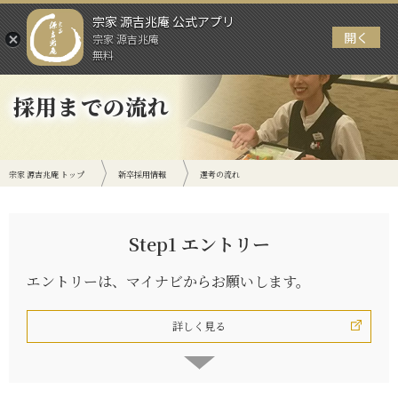
宗家 源吉兆庵 公式アプリ
開く
宗家 源吉兆庵
メニュー
無料
採用までの流れ
宗家 源吉兆庵 トップ
新卒採用情報
選考の流れ
Step1 エントリー
エントリーは、マイナビからお願いします。
詳しく見る